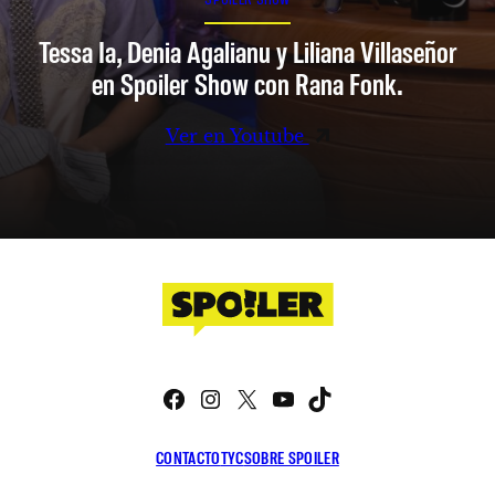
Tessa Ia, Denia Agalianu y Liliana Villaseñor
en Spoiler Show con Rana Fonk.
Ver en Youtube
Facebook
Instagram
X
YouTube
TikTok
CONTACTO
TYC
SOBRE SPOILER