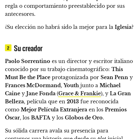
regla o comportamiento preestablecido por sus
antecesores.
¿Su elección no habrá sido la mejor para la
Iglesia
?
Su creador
2
Paolo Sorrentino
es un director y escritor italiano
conocido por su trabajo cinematográfico:
This
Must Be the Place
protagonizada por
Sean Penn
y
Frances McDormand
,
Youth
junto a
Michael
Caine
y
Jane Fonda
(
Grace & Frankie
), y
La Gran
Belleza
, película que en
2013
fue reconocida
como
Mejor Película Extranjera
en los
Premios
Óscar
, los
BAFTA
y los
Globos de Oro
.
Su sólida carrera avala su presencia para
contarnos una historia que desde su
plot
inicial