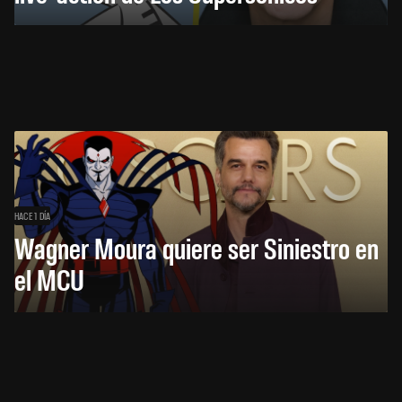
HACE 1 DÍA
Wagner Moura quiere ser Siniestro en
el MCU