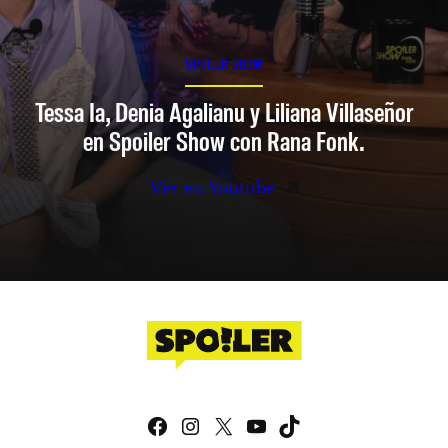
SPOILER SHOW
Tessa Ia, Denia Agalianu y Liliana Villaseñor
en Spoiler Show con Rana Fonk.
Ver en Youtube
Facebook
Instagram
X
YouTube
TikTok