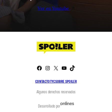
Ver en Youtube
Facebook
Instagram
X
YouTube
TikTok
CONTACTO
TYC
SOBRE SPOILER
Algunos derechos reservados
Desarrollado por