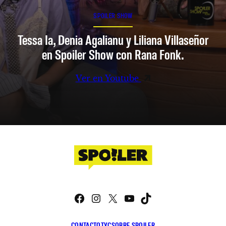
SPOILER SHOW
Tessa Ia, Denia Agalianu y Liliana Villaseñor
en Spoiler Show con Rana Fonk.
Ver en Youtube
Facebook
Instagram
X
YouTube
TikTok
CONTACTO
TYC
SOBRE SPOILER