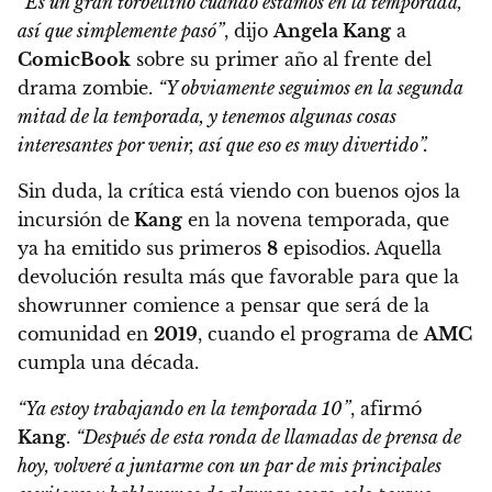
“Es un gran torbellino cuando estamos en la temporada,
así que simplemente pasó”
, dijo
Angela Kang
a
ComicBook
sobre su primer año al frente del
drama zombie.
“Y obviamente seguimos en la segunda
mitad de la temporada, y tenemos algunas cosas
interesantes por venir, así que eso es muy divertido”.
Sin duda, la crítica está viendo con buenos ojos la
incursión de
Kang
en la novena temporada, que
ya ha emitido sus primeros
8
episodios. Aquella
devolución resulta más que favorable para que la
showrunner comience a pensar que será de la
comunidad en
2019
, cuando el programa de
AMC
cumpla una década.
“Ya estoy trabajando en la temporada 10”
, afirmó
Kang
.
“Después de esta ronda de llamadas de prensa de
hoy,
volveré a juntarme con un par de mis principales