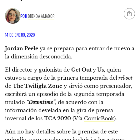
POR
BRENDA AMADOR
14 DE ENERO, 2020
Jordan Peele
ya se prepara para entrar de nuevo a
la dimensión desconocida.
El director y guionista de
Get Out
y
Us
, quien
estuvo a cargo de la primera temporada del
reboot
de
The Twilight Zone
y sirvió como presentador,
escribirá un episodio de la segunda temporada
titulado
“Downtime”
, de acuerdo con la
información develada en la gira de prensa
invernal de los
TCA 2020
(Vía
ComicBook
).
Aún no hay detalles sobre la premisa de este
episodio,
pero se sabe que incluirá a los actores