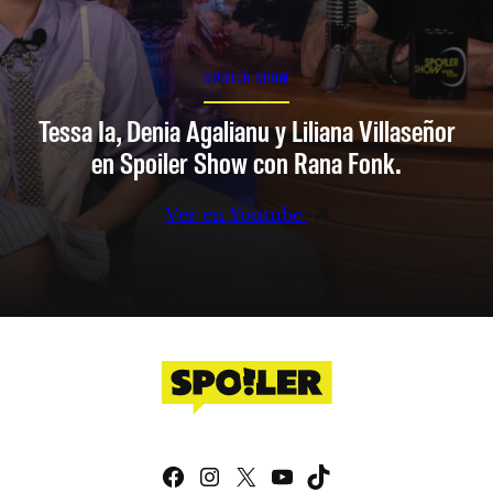
SPOILER SHOW
Tessa Ia, Denia Agalianu y Liliana Villaseñor
en Spoiler Show con Rana Fonk.
Ver en Youtube
Facebook
Instagram
X
YouTube
TikTok