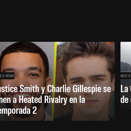
E 8 HORAS
HACE 9
ustice Smith y Charlie Gillespie se
La 
nen a Heated Rivalry en la
de 
emporada 2