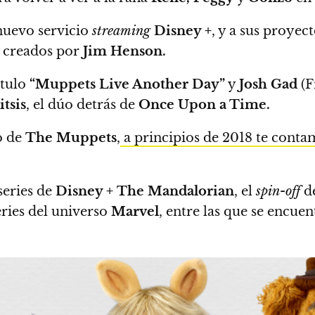
nuevo servicio
streaming
Disney +
, y a sus proyec
es creados por
Jim Henson.
ítulo
“Muppets Live Another Day”
y
Josh Gad
(F
tsis
, el dúo detrás de
Once Upon a Time.
io de
The Muppets
,
a principios de 2018 te conta
series de
Disney +
The Mandalorian
, el
spin-off
d
eries del universo
Marvel
, entre las que se encuen