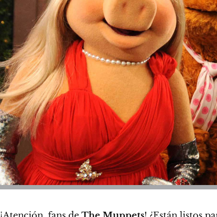
¡Atención, fans de
The Muppets
! ¿Están listos p