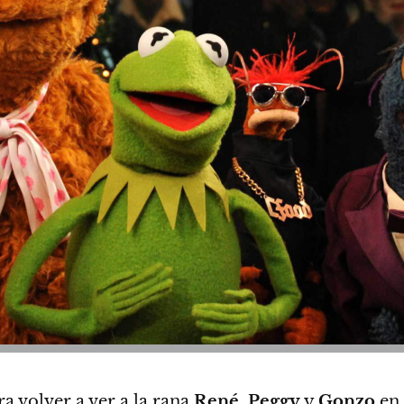
ara volver a ver a la rana
René, Peggy
y
Gonzo
en 