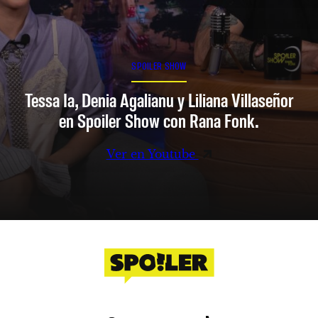
SPOILER SHOW
Tessa Ia, Denia Agalianu y Liliana Villaseñor
en Spoiler Show con Rana Fonk.
Ver en Youtube
Facebook
Instagram
X
YouTube
TikTok