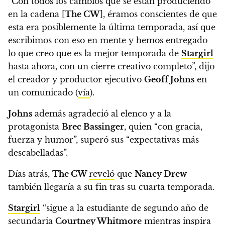
“Con todos los cambios que se están produciendo
en la cadena [
The CW
], éramos conscientes de que
esta era posiblemente la última temporada,
así que
escribimos con eso en mente y hemos entregado
lo que creo que es la mejor temporada de
Stargirl
hasta ahora, con un cierre creativo completo”
, dijo
el creador y productor ejecutivo
Geoff Johns
en
un comunicado (
vía
).
Johns
además agradeció al elenco y a la
protagonista
Brec Bassinger
,
quien “con gracia,
fuerza y humor”, superó sus “expectativas más
descabelladas”.
Días atrás,
The CW
reveló
que
Nancy Drew
también llegaría a su fin tras su cuarta temporada.
Stargirl
“sigue a la estudiante de segundo año de
secundaria
Courtney Whitmore
mientras inspira