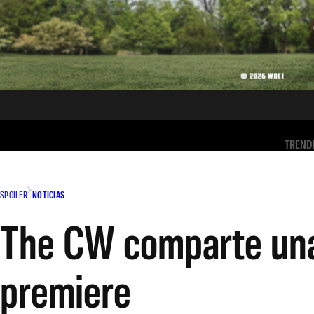
TREND
SPOILER
NOTICIAS
The CW comparte una
premiere