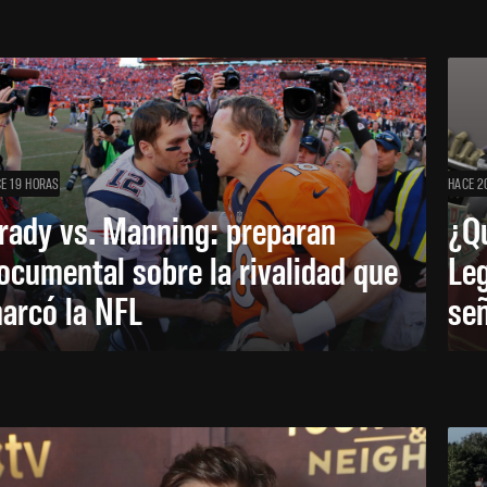
E 19 HORAS
HACE 2
rady vs. Manning: preparan
¿Q
ocumental sobre la rivalidad que
Leg
arcó la NFL
señ