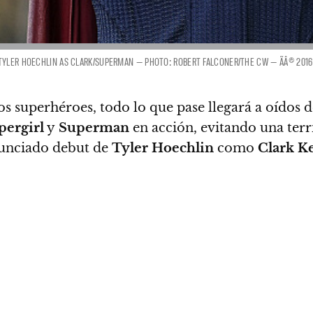
TYLER HOECHLIN AS CLARK/SUPERMAN — PHOTO: ROBERT FALCONER/THE CW — ÃÂ© 2016
os superhéroes, todo lo que pase llegará a oídos 
pergirl
y
Superman
en acción, evitando una terr
nunciado debut de
Tyler Hoechlin
como
Clark K