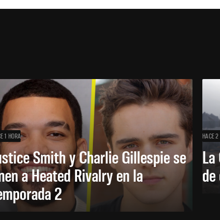
E 1 HORA
HACE 2
ustice Smith y Charlie Gillespie se
La 
nen a Heated Rivalry en la
de 
emporada 2