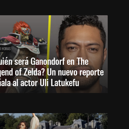
0 HORAS
uién será Ganondorf en The
end of Zelda? Un nuevo reporte
ala al actor Uli Latukefu