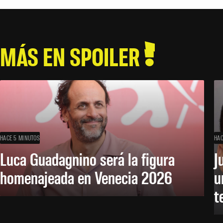
MÁS EN SPOILER
HACE 5 MINUTOS
HAC
Luca Guadagnino será la figura
J
homenajeada en Venecia 2026
u
t