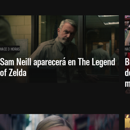
HACE 3 HORAS
HAC
Sam Neill aparecerá en The Legend
B
of Zelda
d
m