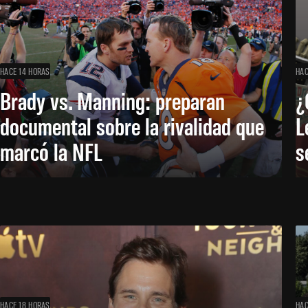
HACE 14 HORAS
HAC
Brady vs. Manning: preparan
¿
documental sobre la rivalidad que
L
marcó la NFL
s
HACE 18 HORAS
HAC