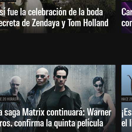
sí fue la celebración de la boda
Car
ecreta de Zendaya y Tom Holland
con
E 20 HORAS
HACE 2
a saga Matrix continuará: Warner
¡Es
ros. confirma la quinta película
el 