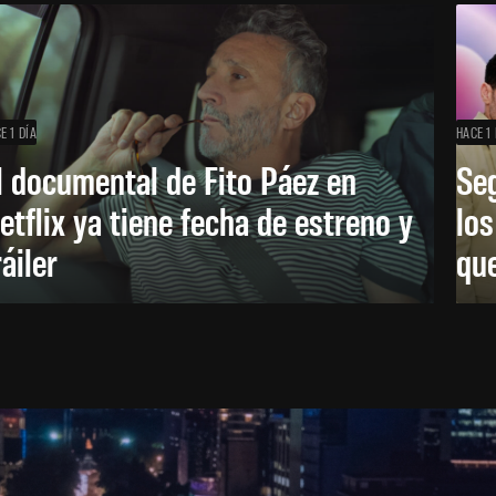
E 1 DÍA
HACE 1 
l documental de Fito Páez en
Se
etflix ya tiene fecha de estreno y
lo
ráiler
que