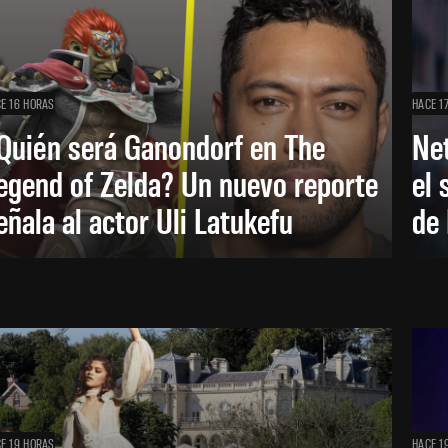
E 16 HORAS
HACE 1
Quién será Ganondorf en The
Net
egend of Zelda? Un nuevo reporte
el 
eñala al actor Uli Latukefu
de 
E 19 HORAS
HACE 1