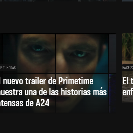
E 21 HORAS
HACE 2
l nuevo trailer de Primetime
El 
uestra una de las historias más
enf
ntensas de A24