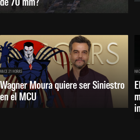
de 70 mm?
HACE 21 HORAS
HAC
Wagner Moura quiere ser Siniestro
E
en el MCU
m
i