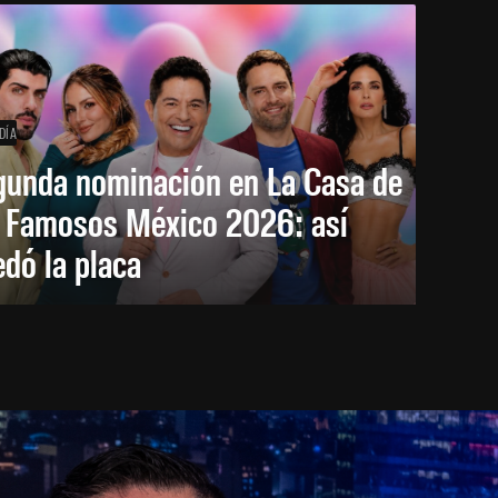
DÍA
gunda nominación en La Casa de
s Famosos México 2026: así
dó la placa