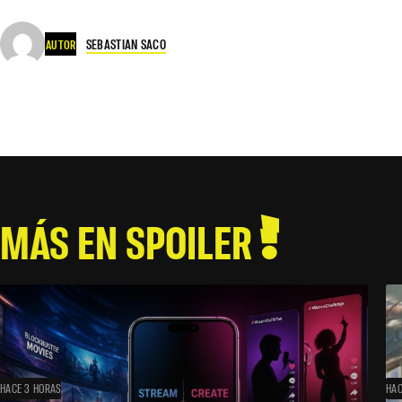
SEBASTIAN SACO
AUTOR
MÁS EN SPOILER
HACE 3 HORAS
HAC