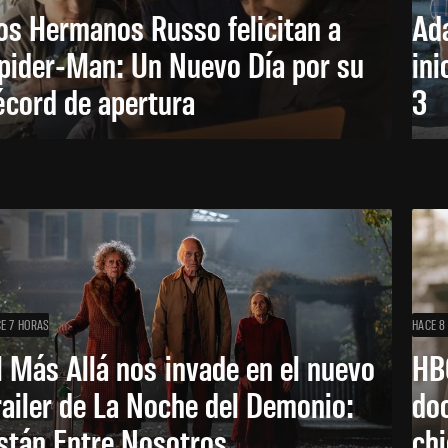
os Hermanos Russo felicitan a
Ada
pider-Man: Un Nuevo Día por su
ini
écord de apertura
3
E 7 HORAS
HACE 8
l Más Allá nos invade en el nuevo
HB
railer de La Noche del Demonio:
do
stán Entre Nosotros
ch