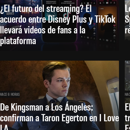
¿El futuro del streaming? El
L
acuerdo entre Disney Plus y TikTok
S
llevará videos de fans a la
r
plataforma
HACE 6 HORAS
HAC
De Kingsman a Los Ángeles:
E
confirman a Taron Egerton en I Love
t
LA
E