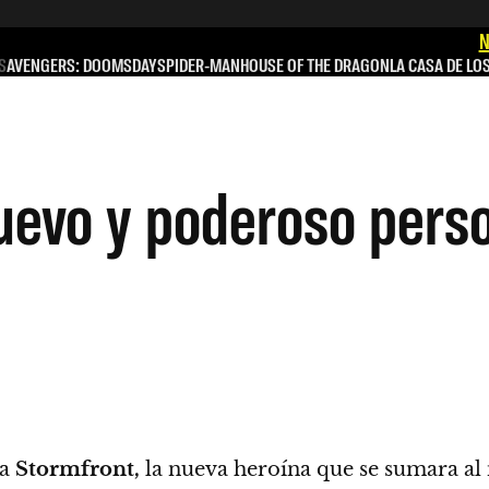
N
S
AVENGERS: DOOMSDAY
SPIDER-MAN
HOUSE OF THE DRAGON
LA CASA DE LO
uevo y poderoso perso
 a
Stormfront,
la nueva heroína que se sumara a