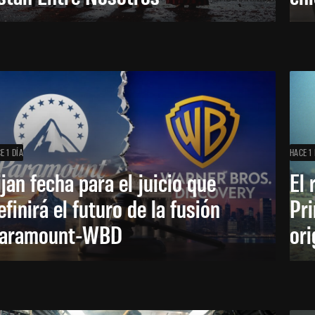
E 1 DÍA
HACE 1 
ijan fecha para el juicio que
El 
efinirá el futuro de la fusión
Pri
aramount-WBD
ori