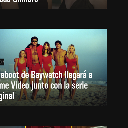
DÍA
reboot de Baywatch llegará a
me Video junto con la serie
ginal