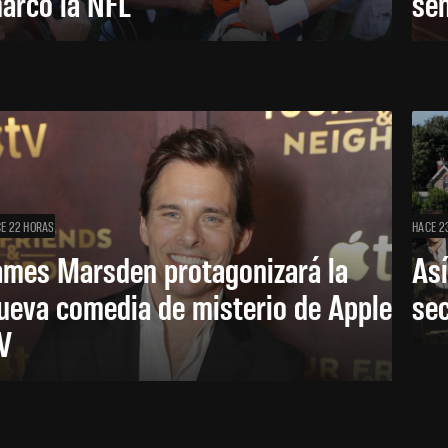
arcó la NFL
señ
E 22 HORAS
HACE 2
ames Marsden protagonizará la
Así
ueva comedia de misterio de Apple
se
V