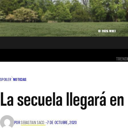
TREND
SPOILER
NOTICIAS
La secuela llegará e
POR
SEBASTIAN SACO
–
7 DE OCTUBRE, 2020