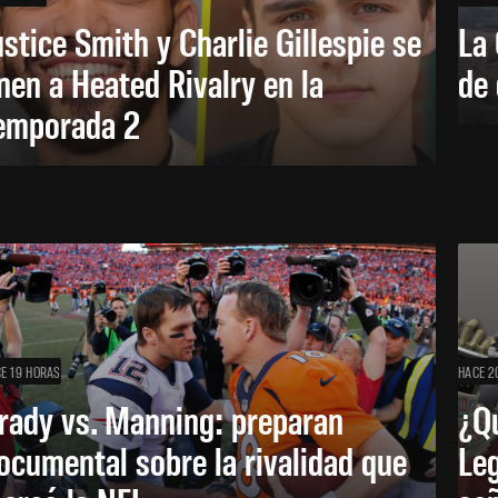
ustice Smith y Charlie Gillespie se
La 
nen a Heated Rivalry en la
de 
emporada 2
E 19 HORAS
HACE 2
rady vs. Manning: preparan
¿Q
ocumental sobre la rivalidad que
Leg