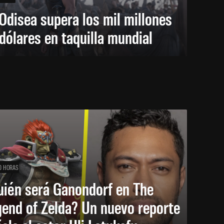
Odisea supera los mil millones
dólares en taquilla mundial
0 HORAS
uién será Ganondorf en The
end of Zelda? Un nuevo reporte