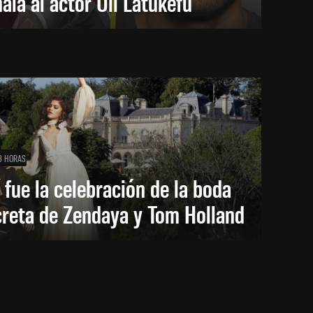
ala al actor Uli Latukefu
3 HORAS
 fue la celebración de la boda
creta de Zendaya y Tom Holland