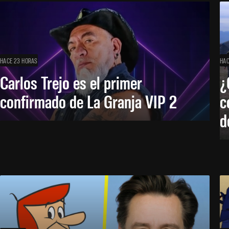
HACE 23 HORAS
HAC
Carlos Trejo es el primer
¿
confirmado de La Granja VIP 2
c
d