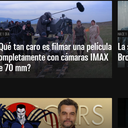
E 1 DÍA
HACE 1 
Qué tan caro es filmar una película
La 
ompletamente con cámaras IMAX
Bro
e 70 mm?