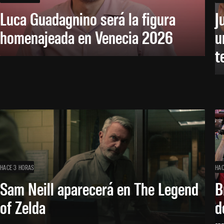
Luca Guadagnino será la figura
J
homenajeada en Venecia 2026
u
t
HACE 3 HORAS
HAC
Sam Neill aparecerá en The Legend
B
of Zelda
d