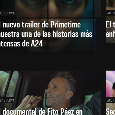
E 13 HORAS
HACE 1
l nuevo trailer de Primetime
El 
uestra una de las historias más
enf
ntensas de A24
E 15 HORAS
HACE 1 
l documental de Fito Páez en
Se