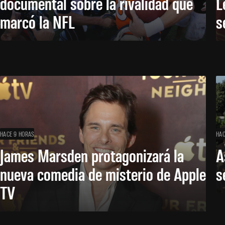
documental sobre la rivalidad que
L
marcó la NFL
s
HACE 9 HORAS
HAC
James Marsden protagonizará la
A
nueva comedia de misterio de Apple
s
TV