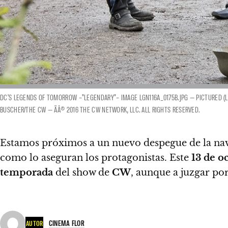
DC'S LEGENDS OF TOMORROW –"LEGENDARY"– IMAGE LGN116A_0175B.JPG — PICTURED (L
BUSCHER/THE CW — ÃÂ© 2016 THE CW NETWORK, LLC. ALL RIGHTS RESERVED.
Estamos próximos a un nuevo despegue de la n
como lo aseguran los protagonistas. Este
13 de o
temporada
del show de
CW
, aunque a juzgar por
CINEMA FLOR
AUTOR