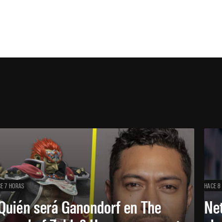
E 7 HORAS
HACE 8
Quién será Ganondorf en The
Net