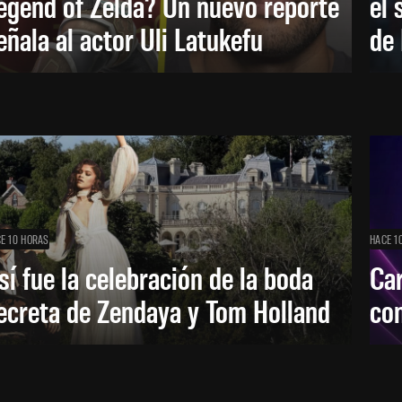
egend of Zelda? Un nuevo reporte
el 
eñala al actor Uli Latukefu
de 
E 10 HORAS
HACE 1
sí fue la celebración de la boda
Car
ecreta de Zendaya y Tom Holland
con