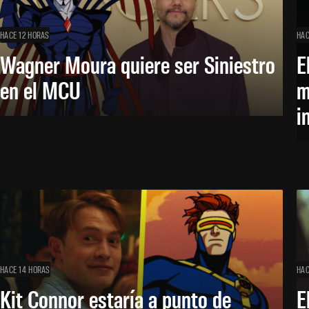
HACE 12 HORAS
HAC
Wagner Moura quiere ser Siniestro
E
en el MCU
m
i
HACE 14 HORAS
HAC
Kit Connor estaría a punto de
E