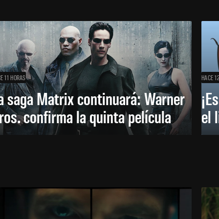
E 11 HORAS
HACE 1
a saga Matrix continuará: Warner
¡Es
ros. confirma la quinta película
el 