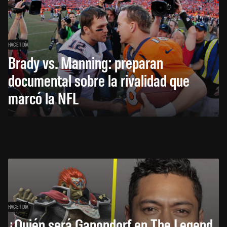
HACE 1 DÍA
Brady vs. Manning: preparan
documental sobre la rivalidad que
marcó la NFL
HACE 1 DÍA
¿Quién será Ganondorf en The Legend