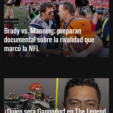
HACE 11 HORAS
Brady vs. Manning: preparan
documental sobre la rivalidad que
marcó la NFL
HACE 13 HORAS
¿Quién será Ganondorf en The Legend