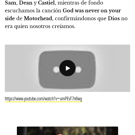
Sam
,
Dean
y
Castiel
, mientras de fondo
escuchamos la canción
God was never on your
side
de
Motorhead
, confirmándonos que
Dios
no
era quien nosotros creíamos.
https://www.youtube.com/watch?v=umPEvT7n6wg