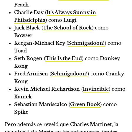
Peach
Charlie Day
(
It’s Always Sunny in
Philadelphia
) como
Luigi
Jack Black
(
The School of Rock
) como
Bowser
Keegan-Michael Key
(
Schmigadoon!
) como
Toad
Seth Rogen
(
This Is the End
) como
Donkey
Kong
Fred Armisen
(
Schmigadoon!
) como
Cranky
Kong
Kevin Michael Richardson
(
Invincible
) como
Kamek
Sebastian Maniscalco
(
Green Book
) como
Spike
Pero además se reveló que
Charles Martinet
, la
voz oficial de
Mario
en los videojuegos, tendrá