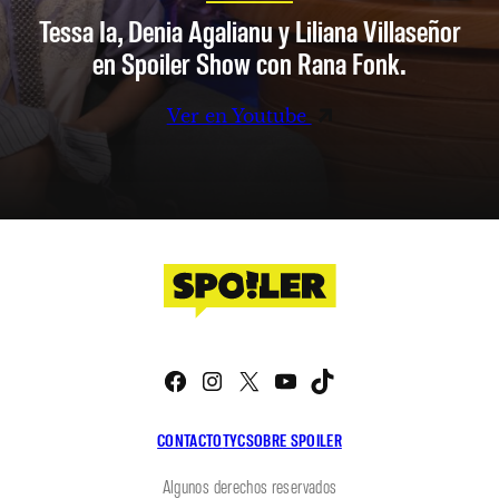
Tessa Ia, Denia Agalianu y Liliana Villaseñor
en Spoiler Show con Rana Fonk.
Ver en Youtube
Facebook
Instagram
X
YouTube
TikTok
CONTACTO
TYC
SOBRE SPOILER
Algunos derechos reservados