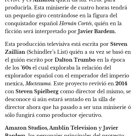
producirla.
Esta miniserie de cuatro horas tendrá
un pequeño giro centrándose en la figura del
conquistador español
Hernán Cortés
, quién en la
ficción será interpretado por
Javier Bardem.
Esta producción televisiva está escrita por
Steven
Zaillian
(Schindler’s List) quién a su vez se basó en
el
guión escrito por
Dalton Trumbo
en la época
de los
’60s
el cual exploraba la relación del
explorador español con el emperador del imperio
mexica,
Moctezuma.
Este proyecto revivió en
2014
con
Steven Spielberg
como director del mismo, se
desconoce si aún estará sentado en la silla de
director ahora que ha pasado a ser una miniserie ó
sólo fungirá como productor ejecutivo.
Amazon Studios, Amblin Television
y
Javier
Bardem
, los personajes principales del proyecto,