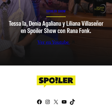
SPOILER SHOW
Tessa Ia, Denia Agalianu y Liliana Villaseñor
en Spoiler Show con Rana Fonk.
Ver en Youtube
Facebook
Instagram
X
YouTube
TikTok