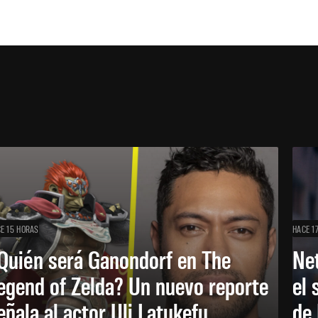
E 15 HORAS
HACE 1
Quién será Ganondorf en The
Net
egend of Zelda? Un nuevo reporte
el 
eñala al actor Uli Latukefu
de 