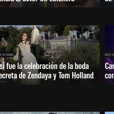
E 18 HORAS
HACE 1
sí fue la celebración de la boda
Car
ecreta de Zendaya y Tom Holland
con