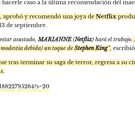
 hacerle caso a la última recomendación del maes
, aprobó y recomendó una joya de
Netflix
produ
13 de septiembre.
 estar asustado,
MARIANNE
(
Netflix
) hará el trabajo.
a modestia debida) un toque de
Stephen King
”
,
escribió 
e tras terminar su saga de terror, regresa a su ci
s.
018822795264?s=20