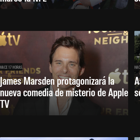
HACE 17 HORAS
HAC
James Marsden protagonizará la
A
nueva comedia de misterio de Apple
s
TV