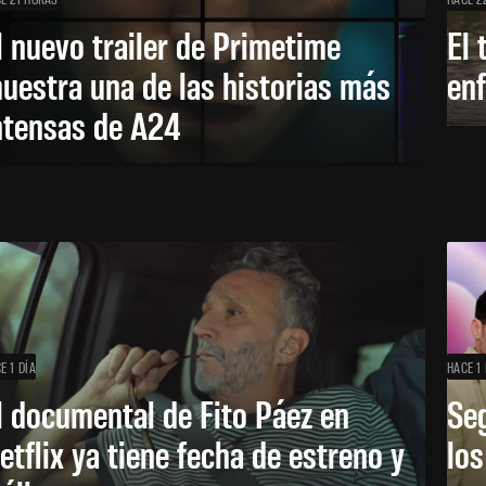
l nuevo trailer de Primetime
El 
uestra una de las historias más
enf
ntensas de A24
E 1 DÍA
HACE 1 
l documental de Fito Páez en
Se
etflix ya tiene fecha de estreno y
lo