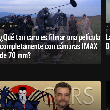
HACE 19 HORAS
HAC
¿Qué tan caro es filmar una película
L
completamente con cámaras IMAX
B
de 70 mm?
HACE 21 HORAS
HAC