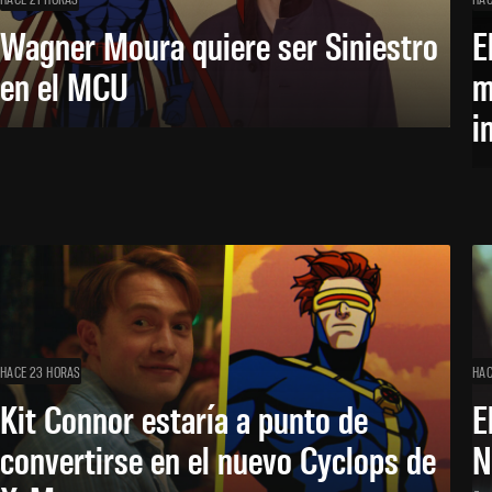
Wagner Moura quiere ser Siniestro
E
en el MCU
m
i
HACE 23 HORAS
HAC
Kit Connor estaría a punto de
E
convertirse en el nuevo Cyclops de
N