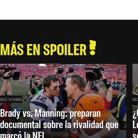
MÁS EN SPOILER
HACE 14 HORAS
HAC
Brady vs. Manning: preparan
¿
documental sobre la rivalidad que
L
marcó la NFL
s