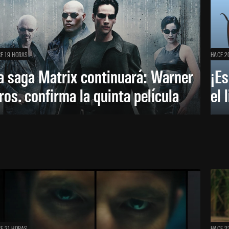
E 19 HORAS
HACE 2
a saga Matrix continuará: Warner
¡Es
ros. confirma la quinta película
el 
E 21 HORAS
HACE 2