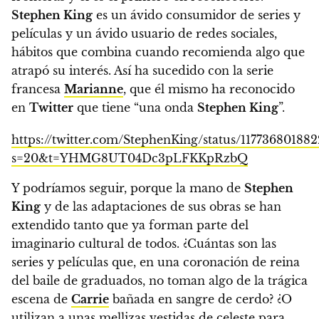
Stephen King
es un ávido consumidor de series y
películas y un ávido usuario de redes sociales,
hábitos que combina cuando recomienda algo que
atrapó su interés. Así ha sucedido con la serie
francesa
Marianne
, que él mismo ha reconocido
en
Twitter
que tiene “una onda
Stephen King
”.
https://twitter.com/StephenKing/status/11773680188
s=20&t=YHMG8UT04Dc3pLFKKpRzbQ
Y podríamos seguir, porque la mano de
Stephen
King
y de las adaptaciones de sus obras se han
extendido tanto que ya forman parte del
imaginario cultural de todos.
¿Cuántas son las
series y películas que, en una coronación de reina
del baile de graduados, no toman algo de la trágica
escena de
Carrie
bañada en sangre de cerdo? ¿O
utilizan a unas mellizas vestidas de celeste para