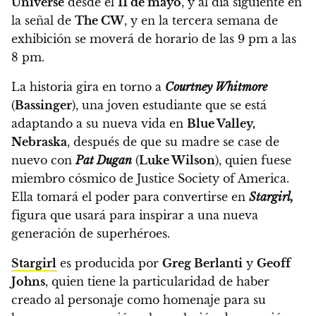
Universe
desde el
11 de mayo
, y al día siguiente en
la señal de
The CW
, y en la tercera semana de
exhibición se moverá de horario de las 9 pm a las
8 pm.
La historia gira en torno a
Courtney Whitmore
(
Bassinger
), una joven estudiante que se está
adaptando a su nueva vida en
Blue Valley,
Nebraska
, después de que su madre se case de
nuevo con
Pat Dugan
(
Luke Wilson
), quien fuese
miembro cósmico de Justice Society of America.
Ella tomará el poder para convertirse en
Stargirl,
figura que usará para inspirar a una nueva
generación de superhéroes.
Stargirl
es producida por
Greg Berlanti
y
Geoff
Johns
, quien tiene la particularidad de haber
creado al personaje como homenaje para su