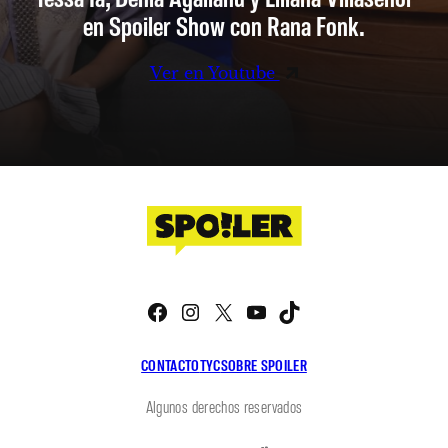
en Spoiler Show con Rana Fonk.
Ver en Youtube
Facebook
Instagram
X
YouTube
TikTok
CONTACTO
TYC
SOBRE SPOILER
Algunos derechos reservados