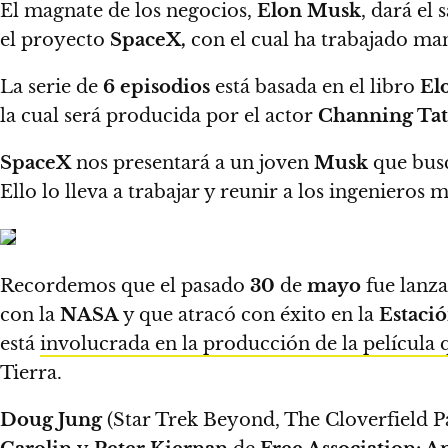
El magnate de los negocios,
Elon Musk
, dará el 
el proyecto
SpaceX,
con el cual ha trabajado m
La serie de
6 episodios
está basada en el libro
El
la cual será producida por el actor
Channing Ta
SpaceX
nos presentará a un joven
Musk
que busc
Ello lo lleva a trabajar y reunir a los ingenieros
Recordemos que el pasado
30
de
mayo
fue lanz
con la
NASA
y que atracó con éxito en la
Estació
está
involucrada en la producción de la película 
Tierra.
Doug Jung
(Star Trek Beyond, The Cloverfield P