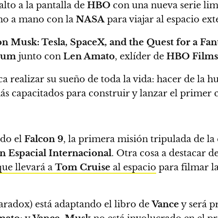
salto a la pantalla de
HBO
con una nueva serie limi
ano a mano con la
NASA
para viajar al espacio ext
on Musk: Tesla, SpaceX, and the Quest for a Fan
tum
junto con
Len Amato
, exlíder de
HBO Films
a realizar su sueño de toda la vida: hacer de la 
 más capacitados para construir y lanzar el primer
ado el
Falcon 9
, la primera misión tripulada de l
n Espacial Internacional
.
Otra cosa a destacar d
que llevará a
Tom Cruise
al espacio
para filmar la
aradox) está adaptando el libro de
Vance
y será p