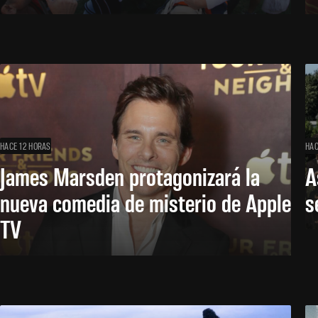
HACE 12 HORAS
HAC
James Marsden protagonizará la
A
nueva comedia de misterio de Apple
s
TV