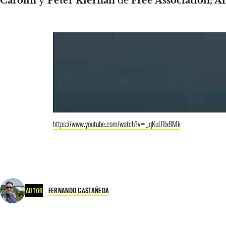
Carolin
y
Peter Kiernan
de
Free Association; 
https://www.youtube.com/watch?v=_qKuU1lx8Mk
FERNANDO CASTAÑEDA
AUTOR