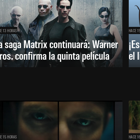
E 13 HORAS
HACE 1
a saga Matrix continuará: Warner
¡Es
ros. confirma la quinta película
el 
E 15 HORAS
HACE 1