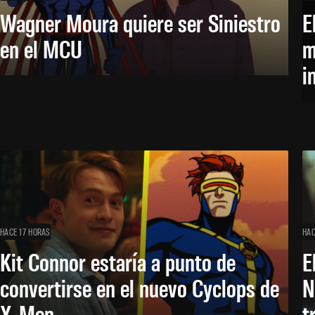
Wagner Moura quiere ser Siniestro
E
en el MCU
m
i
HACE 17 HORAS
HAC
Kit Connor estaría a punto de
E
convertirse en el nuevo Cyclops de
N
X-Men
t