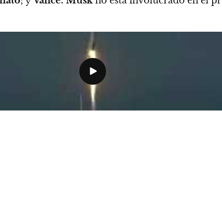
Amato
; y
Vance.
Musk
no está involucrado en el p