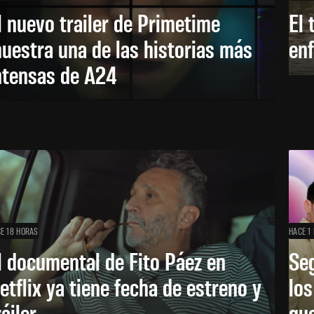
l nuevo trailer de Primetime
El 
uestra una de las historias más
enf
ntensas de A24
E 18 HORAS
HACE 1 
l documental de Fito Páez en
Se
etflix ya tiene fecha de estreno y
lo
ráiler
que