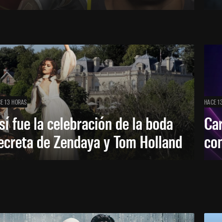
E 13 HORAS
HACE 1
sí fue la celebración de la boda
Car
ecreta de Zendaya y Tom Holland
con