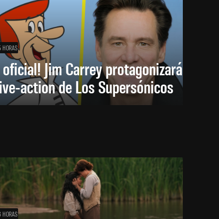
5 HORAS
 oficial! Jim Carrey protagonizará
live-action de Los Supersónicos
6 HORAS