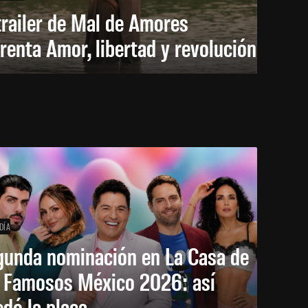
trailer de Mal de Amores
renta Amor, libertad y revolución
DÍA
gunda nominación en La Casa de
s Famosos México 2026: así
dó la placa