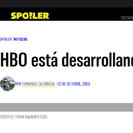
Saltar
al
TREND
contenido
SPOILER
NOTICIAS
HBO está desarrollan
POR
FERNANDO CASTAÑEDA
–
12 DE OCTUBRE, 2020
CRÉDITO: THOM BAUR/REUTERS