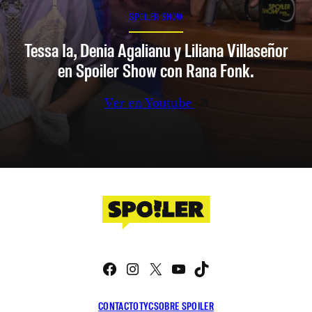
SPOILER SHOW
Tessa Ia, Denia Agalianu y Liliana Villaseñor
en Spoiler Show con Rana Fonk.
Ver en Youtube
Facebook
Instagram
X
YouTube
TikTok
CONTACTO
TYC
SOBRE SPOILER