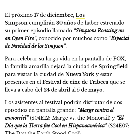
El próximo
17
de
diciembre
,
Los
Simpson
cumplirán
30 años
de haber estrenado
su primer episodio llamado
“Simpsons Roasting on
an Open Fire”
,
conocido por muchos como
“Especial
de Navidad de los Simpson”
.
Para celebrar su larga vida en la pantalla de
FOX
,
la familia amarilla dejará la ciudad de
Springfield
para visitar la ciudad de
Nueva York
y estar
presentes en el
Festival de cine de Tribeca
que se
lleva a cabo del
24 de abril
al
5 de mayo.
Los asistentes al festival podrán disfrutar de dos
episodios en pantalla grande:
“Marge contra el
monorriel”
(S04E12: Marge vs. the Monorail) y
“El
Día que la Tierra fue Cool en Hispanoamérica”
(S24E07:
The Day the Earth Stood Cool).