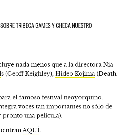
ÓN SOBRE TRIBECA GAMES Y CHECA NUESTRO
incluye nada menos que a la directora Nia
d
s (Geoff Keighley),
Hideo Kojima
(
Death
para el famoso festival neoyorquino.
 integra voces tan importantes no sólo de
r pronto una película)
.
cuentran
AQUÍ
.