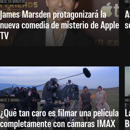
HACE 36 MINUTOS
HAC
James Marsden protagonizará la
A
nueva comedia de misterio de Apple
s
TV
HACE 2 HORAS
HAC
¿Qué tan caro es filmar una película
L
completamente con cámaras IMAX
B