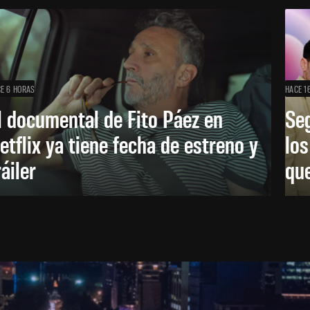
E 6 HORAS
HACE 1
l documental de Fito Páez en
Se
etflix ya tiene fecha de estreno y
lo
ráiler
que