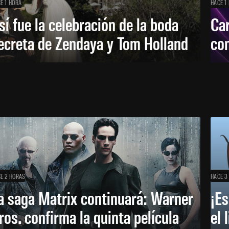
E 1 HORA
HACE 1
sí fue la celebración de la boda
Car
ecreta de Zendaya y Tom Holland
con
E 2 HORAS
HACE 3
a saga Matrix continuará: Warner
¡Es
ros. confirma la quinta película
el 