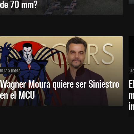
de 70 mm?
HACE 3 HORAS
HAC
Wagner Moura quiere ser Siniestro
E
en el MCU
m
i