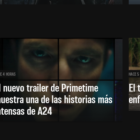
E 4 HORAS
HACE 5
l nuevo trailer de Primetime
El 
uestra una de las historias más
enf
ntensas de A24