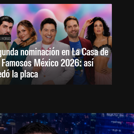
6 HORAS
gunda nominación en La Casa de
s Famosos México 2026: así
dó la placa