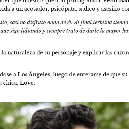
aber que nuestro querido protagonista,
Penn Bad
 vida a un acosador, psicópata, sádico y asesino 
to, casi no disfruto nada de él. Al final termina siend
o que sigo lidiando y siempre trato de darle la mayor 
 la naturaleza de su personaje y explicar las razo
dose a
Los Ángeles
, luego de enterarse de que su 
a chica,
Love.