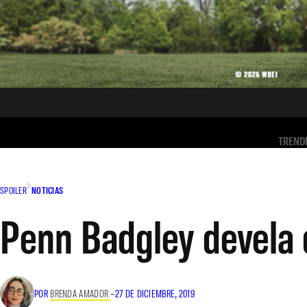
TREND
SPOILER
NOTICIAS
Penn Badgley devela q
POR
BRENDA AMADOR
–
27 DE DICIEMBRE, 2019