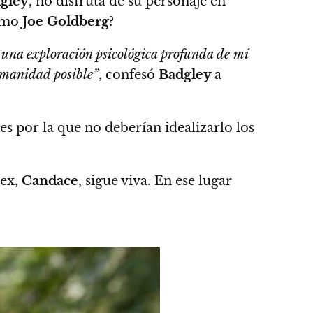
gley
, no disfruta de su personaje en
como
Joe Goldberg
?
o una exploración psicológica profunda de mí
humanidad posible”
, confesó
Badgley
a
nes por la que no deberían idealizarlo los
ex,
Candace
, sigue viva
. En ese lugar