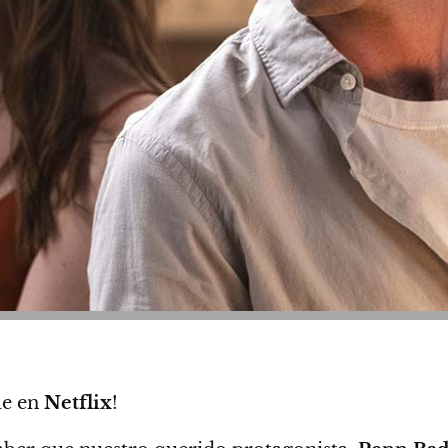
le en
Netflix
!