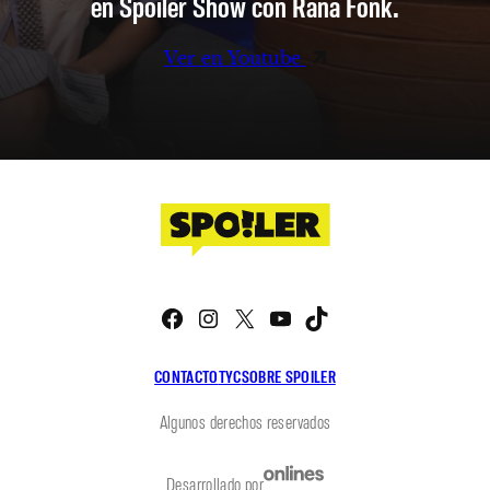
en Spoiler Show con Rana Fonk.
Ver en Youtube
Facebook
Instagram
X
YouTube
TikTok
CONTACTO
TYC
SOBRE SPOILER
Algunos derechos reservados
Desarrollado por