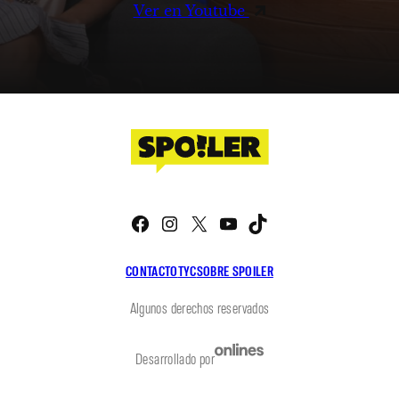
Ver en Youtube
Facebook
Instagram
X
YouTube
TikTok
CONTACTO
TYC
SOBRE SPOILER
Algunos derechos reservados
Desarrollado por