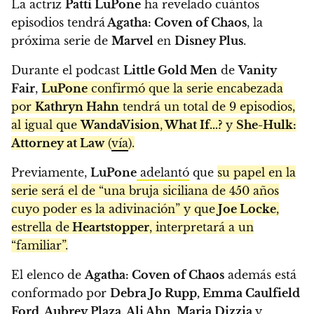
La actriz
Patti LuPone
ha revelado cuántos
episodios tendrá
Agatha: Coven of Chaos
, la
próxima serie de
Marvel
en
Disney Plus
.
Durante el podcast
Little Gold Men
de
Vanity
Fair
,
LuPone
confirmó que la serie encabezada
por
Kathryn Hahn
tendrá un total de 9 episodios,
al igual que
WandaVision
,
What If…?
y
She-Hulk:
Attorney at Law
(
vía
).
Previamente,
LuPone
adelantó
que
su papel en la
serie será el de “una bruja siciliana de 450 años
cuyo poder es la adivinación” y que
Joe Locke
,
estrella de
Heartstopper
, interpretará a un
“familiar”.
El elenco de
Agatha: Coven of Chaos
además está
conformado por
Debra Jo Rupp, Emma Caulfield
Ford, Aubrey Plaza, Ali Ahn, Maria Dizzia
y