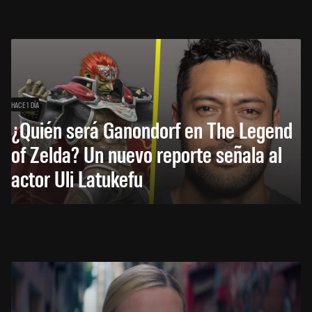
HACE 1 DÍA
¿Quién será Ganondorf en The Legend
of Zelda? Un nuevo reporte señala al
actor Uli Latukefu