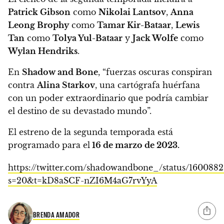
Patrick Gibson
como
Nikolai Lantsov
,
Anna
Leong Brophy
como
Tamar Kir-Bataar
,
Lewis
Tan
como
Tolya Yul-Bataar
y
Jack Wolfe
como
Wylan Hendriks
.
En
Shadow and Bone
, “fuerzas oscuras conspiran
contra
Alina Starkov
, una cartógrafa huérfana
con un poder extraordinario que podría cambiar
el destino de su devastado mundo”.
El estreno de la segunda temporada está
programado para el
16 de marzo de 2023.
https://twitter.com/shadowandbone_/status/160088
s=20&t=kD8aSCF-nZI6M4aG7rvYyA
BRENDA AMADOR