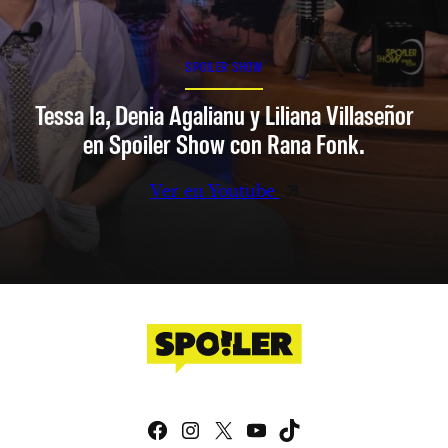
SPOILER SHOW
Tessa Ia, Denia Agalianu y Liliana Villaseñor
en Spoiler Show con Rana Fonk.
Ver en Youtube
Facebook
Instagram
X
YouTube
TikTok