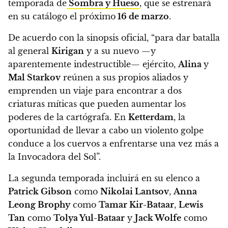
temporada de
Sombra y Hueso
, que se estrenará
en su catálogo el próximo
16 de marzo
.
De acuerdo con la sinopsis oficial,
“para dar batalla
al general
Kirigan
y a su nuevo —y
aparentemente indestructible— ejército,
Alina
y
Mal Starkov
reúnen a sus propios aliados y
emprenden un viaje para encontrar a dos
criaturas míticas que pueden aumentar los
poderes de la cartógrafa.
En
Ketterdam
, la
oportunidad de llevar a cabo un violento golpe
conduce a los cuervos a enfrentarse una vez más a
la Invocadora del Sol”.
La segunda temporada incluirá en su elenco a
Patrick Gibson
como
Nikolai Lantsov
,
Anna
Leong Brophy
como
Tamar Kir-Bataar
,
Lewis
Tan
como
Tolya Yul-Bataar
y
Jack Wolfe
como