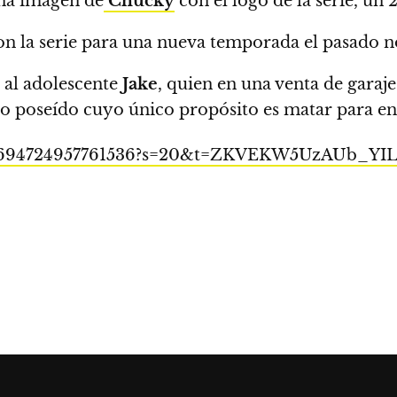
na imagen de
Chucky
con el logo de la serie, un 
n la serie para una nueva temporada el pasado 
ue al adolescente
Jake
, quien en una venta de gara
co poseído cuyo único propósito es matar para en
/1497694724957761536?s=20&t=ZKVEKW5UzAUb_Y