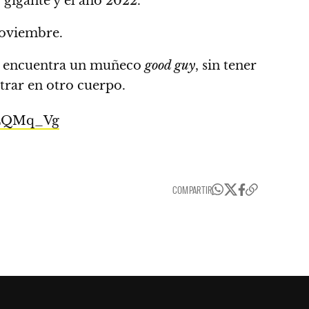
2 gigante y el año 2022.
noviembre.
je encuentra un muñeco
good guy
,
sin tener
trar en otro cuerpo.
ILQMq_Vg
COMPARTIR