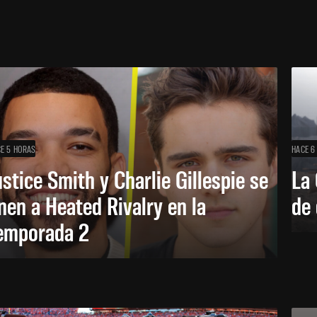
E 5 HORAS
HACE 6
ustice Smith y Charlie Gillespie se
La 
nen a Heated Rivalry en la
de 
emporada 2