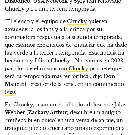
Diabólico
!
USA Network
y
Syfy
han renovado
Chucky
para una tercera temporada.
“El elenco y el equipo de
Chucky
quieren
agradecer a los fans y a la crítica por su
abrumadora respuesta a la segunda temporada,
que estamos encantados de anunciar que ha dado
luz verde a la tercera temporada.
Esta noticia ha
hecho muy feliz a
Chucky
… Nos vemos en 2023
para lo que el mismísimo
Chucky
promete que
será su temporada más terrorífica”, dijo
Don
Mancini
, creador de la serie, en un comunicado
(
vía
).
En
Chucky
, “cuando el solitario adolescente
Jake
Webber
(
Zackary Arthur
) descubre un antiguo
‘muñeco buen chico’ en una venta de garaje, un
tranquilo pueblo americano pronto experimenta