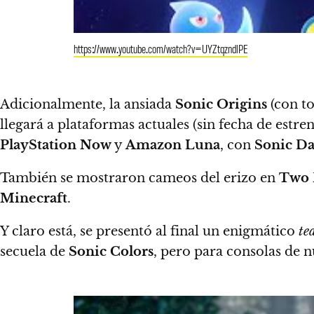
https://www.youtube.com/watch?v=UYZtqzndlPE
Adicionalmente, la ansiada
Sonic Origins
(
con t
llegará a plataformas actuales (sin fecha de estr
PlayStation Now
y
Amazon Luna
, con
Sonic Da
También se mostraron cameos del erizo en
Two 
Minecraft
.
Y claro está, se presentó al final un enigmático
te
secuela de
Sonic Colors
, pero para consolas de 