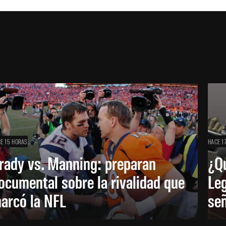
E 15 HORAS
HACE 1
rady vs. Manning: preparan
¿Q
ocumental sobre la rivalidad que
Leg
arcó la NFL
señ