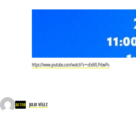
https://www.youtube.com/watch?v=oExMLPrbwPo
JULIO VÉLEZ
AUTOR