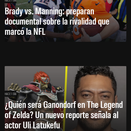
Brady vs. Manning: preparan
documental sobre la rivalidad que
marcó la NFL
HACE 1 DÍA
¿Quién será Ganondorf en The Legend
of Zelda? Un nuevo reporte señala al
actor Uli Latukefu