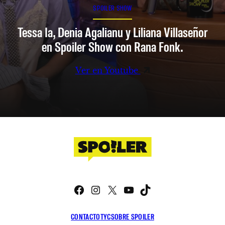
SPOILER SHOW
Tessa Ia, Denia Agalianu y Liliana Villaseñor
en Spoiler Show con Rana Fonk.
Ver en Youtube
Facebook
Instagram
X
YouTube
TikTok
CONTACTO
TYC
SOBRE SPOILER