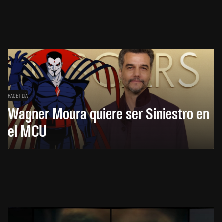
HACE 1 DÍA
Wagner Moura quiere ser Siniestro en
el MCU