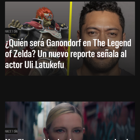
HACE 1 DÍA
¿Quién será Ganondorf en The Legend
of Zelda? Un nuevo reporte señala al
actor Uli Latukefu
HACE 1 DÍA