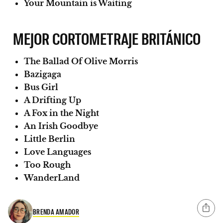
Your Mountain is Waiting
MEJOR CORTOMETRAJE BRITÁNICO
The Ballad Of Olive Morris
Bazigaga
Bus Girl
A Drifting Up
A Fox in the Night
An Irish Goodbye
Little Berlin
Love Languages
Too Rough
WanderLand
BRENDA AMADOR