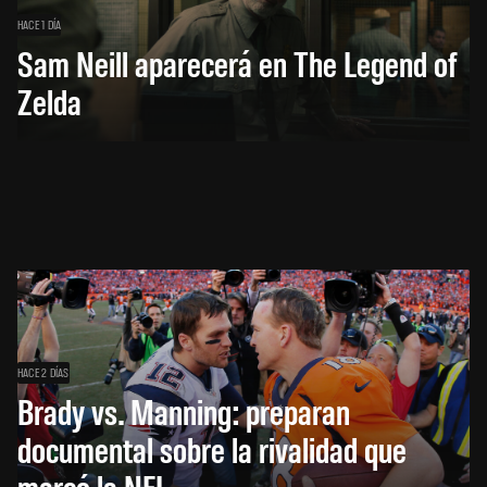
HACE 1 DÍA
Sam Neill aparecerá en The Legend of
Zelda
HACE 2 DÍAS
Brady vs. Manning: preparan
documental sobre la rivalidad que
marcó la NFL