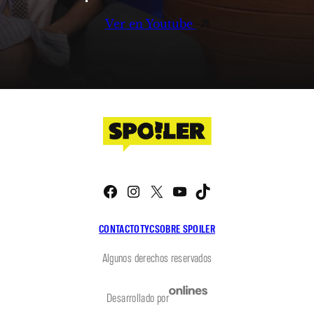
Ver en Youtube
Facebook
Instagram
X
YouTube
TikTok
CONTACTO
TYC
SOBRE SPOILER
Algunos derechos reservados
Desarrollado por