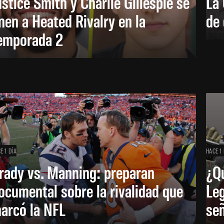
ustice Smith y Charlie Gillespie se
La 
nen a Heated Rivalry en la
de 
emporada 2
E 1 DÍA
HACE 1 
rady vs. Manning: preparan
¿Q
ocumental sobre la rivalidad que
Leg
arcó la NFL
señ