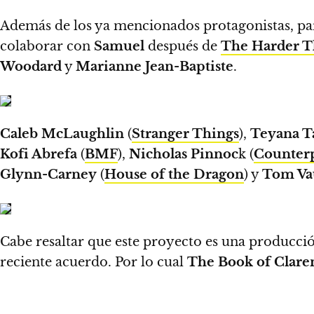
Además de los ya mencionados protagonistas, par
colaborar con
Samuel
después de
The Harder T
Woodard
y
Marianne Jean-Baptiste
.
Caleb McLaughlin
(
Stranger Things
),
Teyana T
Kofi Abrefa
(
BMF
),
Nicholas Pinnoc
k (
Counter
Glynn-Carney
(
House of the Dragon
) y
Tom Va
Cabe resaltar que este proyecto es una producci
reciente acuerdo. Por lo cual
The Book of Clare