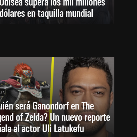
Odisea supera los mil millones
dólares en taquilla mundial
DÍA
uién será Ganondorf en The
end of Zelda? Un nuevo reporte
ala al actor Uli Latukefu