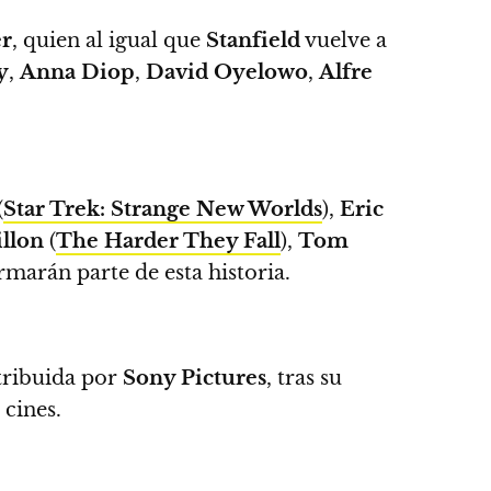
er
, quien al igual que
Stanfield
vuelve a
y
,
Anna Diop
,
David Oyelowo
,
Alfre
(
Star Trek: Strange New Worlds
),
Eric
llon
(
The Harder They Fall
),
Tom
rmarán parte de esta historia.
tribuida por
Sony Pictures
, tras su
cines.