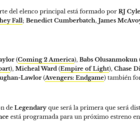
te del elenco principal está formado por
RJ Cyl
hey Fall
;
Benedict Cumberbatch
,
James McAvo
aylor
(
Coming 2 America
),
Babs Olusanmokun
part
),
Micheal Ward
(
Empire of Light
),
Chase Di
ughan-Lawlor
(
Avengers: Endgame
) también fo
ón de
Legendary
que será la primera que será dis
nce
está programada para un próximo estreno en 