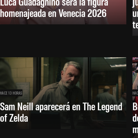
Luca Guadagnino será la figura
J
homenajeada en Venecia 2026
u
t
HACE 13 HORAS
HAC
Sam Neill aparecerá en The Legend
B
of Zelda
d
m