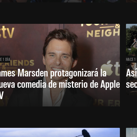
E 1 DÍA
HACE 1 
ames Marsden protagonizará la
Así
ueva comedia de misterio de Apple
se
V