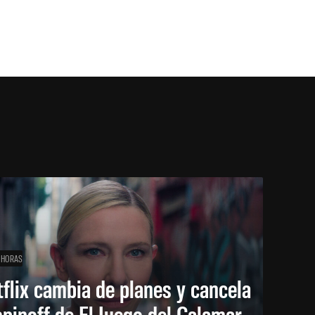
 HORAS
flix cambia de planes y cancela
spinoff de El Juego del Calamar