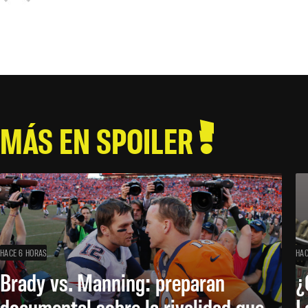
MÁS EN SPOILER
HACE 6 HORAS
HAC
Brady vs. Manning: preparan
¿
documental sobre la rivalidad que
L