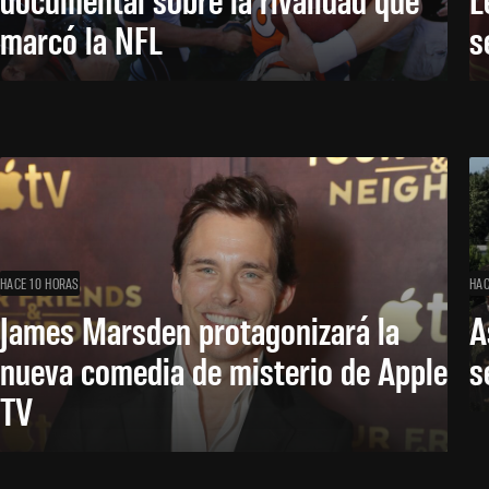
marcó la NFL
s
HACE 10 HORAS
HAC
James Marsden protagonizará la
A
nueva comedia de misterio de Apple
s
TV