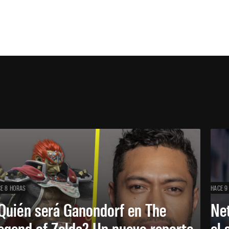
E 8 HORAS
HACE 9
Quién será Ganondorf en The
Net
egend of Zelda? Un nuevo reporte
el 