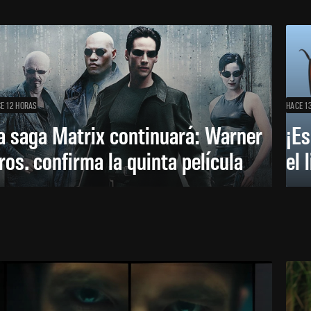
E 12 HORAS
HACE 1
a saga Matrix continuará: Warner
¡Es
ros. confirma la quinta película
el 