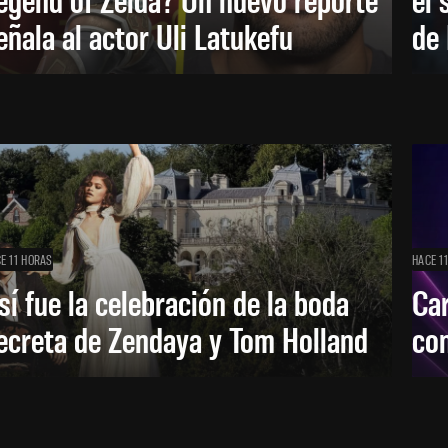
eñala al actor Uli Latukefu
de 
E 11 HORAS
HACE 1
sí fue la celebración de la boda
Car
ecreta de Zendaya y Tom Holland
con