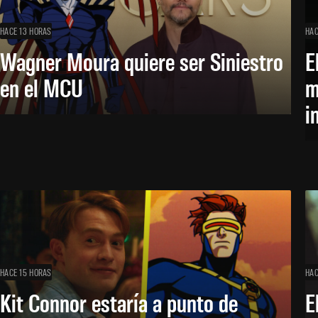
HACE 13 HORAS
HAC
Wagner Moura quiere ser Siniestro
E
en el MCU
m
i
HACE 15 HORAS
HAC
Kit Connor estaría a punto de
E