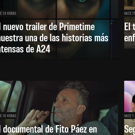
E 14 HORAS
HACE 1
l nuevo trailer de Primetime
El 
uestra una de las historias más
enf
ntensas de A24
E 16 HORAS
HACE 1 
l documental de Fito Páez en
Se