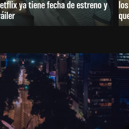
etflix ya tiene fecha de estreno y
lo
ráiler
que