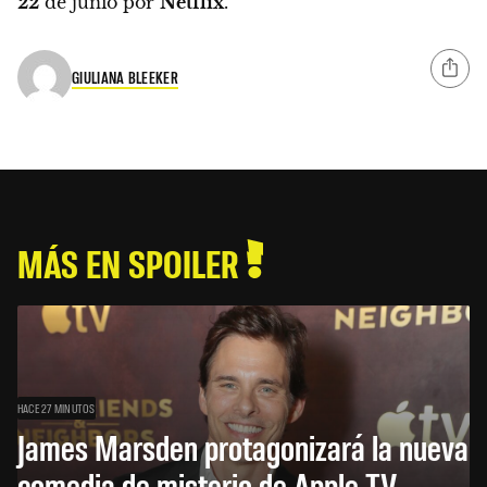
22
de junio por
Netflix
.
GIULIANA BLEEKER
MÁS EN SPOILER
HACE 27 MINUTOS
James Marsden protagonizará la nueva
comedia de misterio de Apple TV