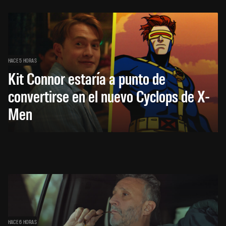
HACE 5 HORAS
Kit Connor estaría a punto de
convertirse en el nuevo Cyclops de X-
Men
HACE 6 HORAS