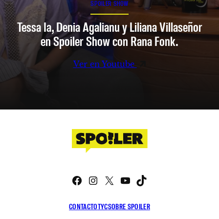
SPOILER SHOW
Tessa Ia, Denia Agalianu y Liliana Villaseñor
en Spoiler Show con Rana Fonk.
Ver en Youtube
Facebook
Instagram
X
YouTube
TikTok
CONTACTO
TYC
SOBRE SPOILER