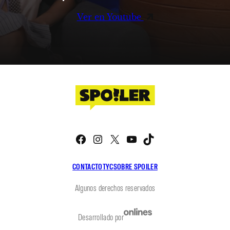
Ver en Youtube
Facebook
Instagram
X
YouTube
TikTok
CONTACTO
TYC
SOBRE SPOILER
Algunos derechos reservados
Desarrollado por