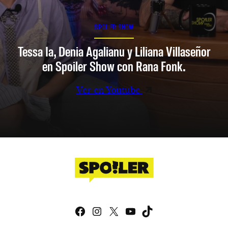
SPOILER SHOW
Tessa Ia, Denia Agalianu y Liliana Villaseñor
en Spoiler Show con Rana Fonk.
Ver en Youtube
Facebook
Instagram
X
YouTube
TikTok