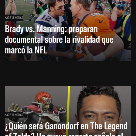
HACE 13 HORAS
Brady vs. Manning: preparan
documental sobre la rivalidad que
marcó la NFL
HACE 15 HORAS
¿Quién será Ganondorf en The Legend
of Zelda? Un nuevo reporte señala al