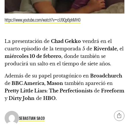
https://www.youtube.com/watch?v=cU9Qp6phMH0
La presentación de
Chad Gekko
vendrá en el
cuarto episodio de la temporada 5 de
Riverdale,
el
miércoles 10 de febrero,
donde también se
producirá un salto en el tiempo de siete años.
Además de su papel protagónico en
Broadchurch
de
BBC America, Mason
también apareció en
Pretty Little Liars: The Perfectionists
de
Freeform
y
Dirty John
de
HBO.
SEBASTIAN SACO