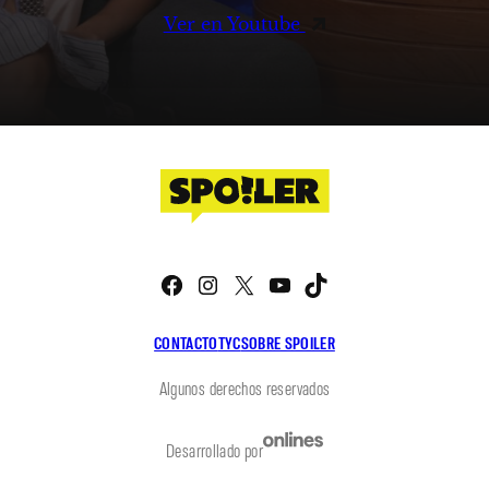
Ver en Youtube
Facebook
Instagram
X
YouTube
TikTok
CONTACTO
TYC
SOBRE SPOILER
Algunos derechos reservados
Desarrollado por