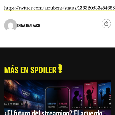
https://twitter.com/atrubens/status/13632053345468
SEBASTIAN SACO
MÁS EN SPOILER
HACE 55 MINUTOS
¿El futuro del streaming? El acuerdo