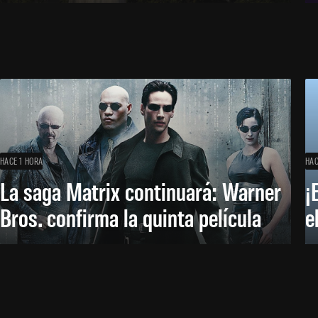
HACE 1 HORA
HAC
La saga Matrix continuará: Warner
¡
Bros. confirma la quinta película
e