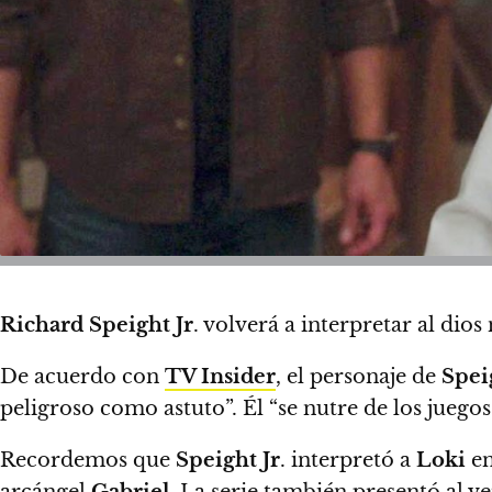
Richard Speight Jr
. volverá a interpretar al dio
De acuerdo con
TV Insider
,
el personaje de
Speig
peligroso como astuto”. Él “se nutre de los juegos
Recordemos que
Speight Jr
. interpretó a
Loki
en
arcángel
Gabriel
.
La serie también presentó al 