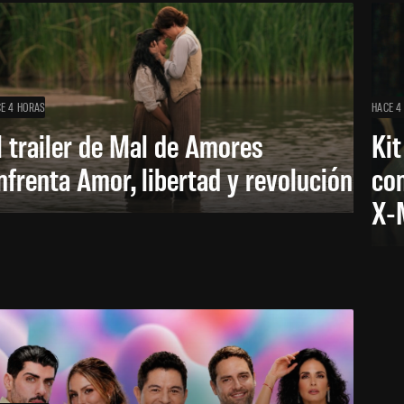
E 4 HORAS
HACE 4
l trailer de Mal de Amores
Kit
nfrenta Amor, libertad y revolución
con
X-