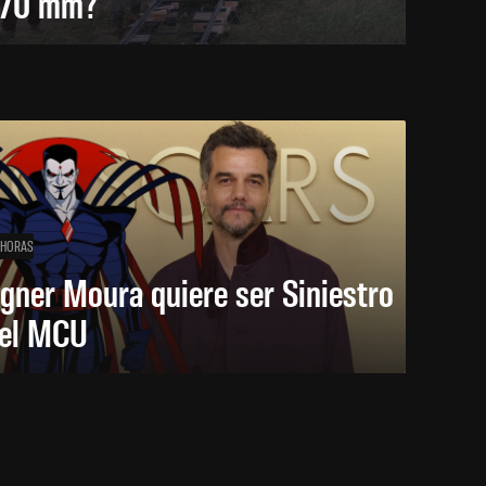
 70 mm?
 HORAS
gner Moura quiere ser Siniestro
 el MCU