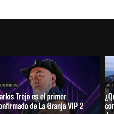
E 32 MINUTOS
HACE 1
arlos Trejo es el primer
¿Qu
onfirmado de La Granja VIP 2
co