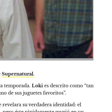
e
Supernatural
.
ra temporada.
Loki
es descrito como “tan
no de sus juguetes favoritos”.
 revelara su verdadera identidad: el
), pero éste rápidamente murió en un