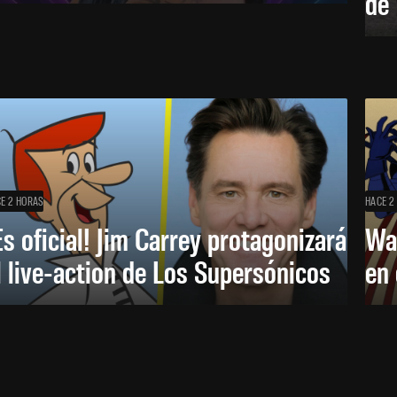
de
E 2 HORAS
HACE 2
Es oficial! Jim Carrey protagonizará
Wa
l live-action de Los Supersónicos
en