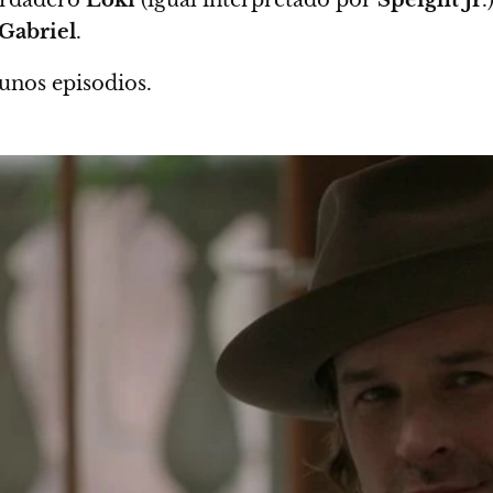
Gabriel
.
unos episodios.