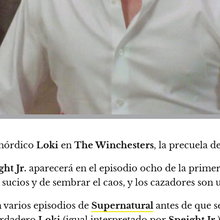
s nórdico
Loki
en
The Winchesters
, la precuela d
ht Jr.
aparecerá en el episodio ocho de la prime
 sucios y de sembrar el caos, y los cazadores son u
 varios episodios de
Supernatural
antes de que se
verdadero
Loki
(igual interpretado por
Speight Jr
.