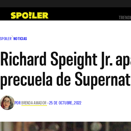
Saltar
al
TREND
contenido
SPOILER
NOTICIAS
Richard Speight Jr. a
precuela de Supernat
POR
BRENDA AMADOR
–
25 DE OCTUBRE, 2022